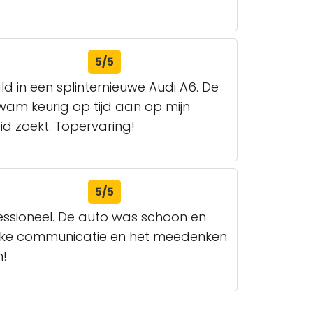
5/5
 in een splinternieuwe Audi A6. De
kwam keurig op tijd aan op mijn
d zoekt. Topervaring!
5/5
fessioneel. De auto was schoon en
lijke communicatie en het meedenken
n!