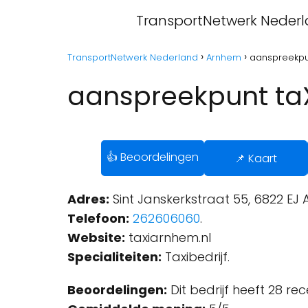
TransportNetwerk Neder
TransportNetwerk Nederland
Arnhem
aanspreekpu
aanspreekpunt ta
👍 Beoordelingen
📌 Kaart
Adres:
Sint Janskerkstraat 55, 6822 EJ
Telefoon:
262606060
.
Website:
taxiarnhem.nl
Specialiteiten:
Taxibedrijf.
Beoordelingen:
Dit bedrijf heeft 28 re