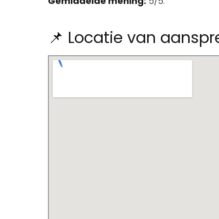
Gemiddelde mening:
5/5.
📌 Locatie van aanspr