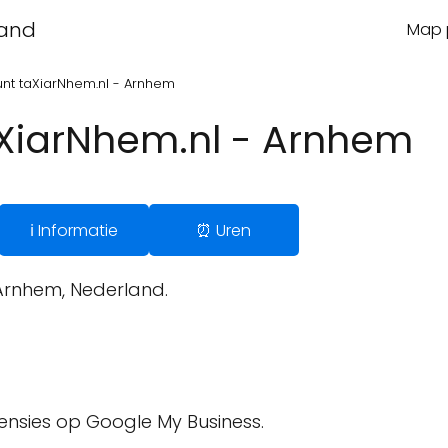
land
Map p
nt taXiarNhem.nl - Arnhem
XiarNhem.nl - Arnhem
ℹ️ Informatie
⏰ Uren
 Arnhem, Nederland.
censies op Google My Business.