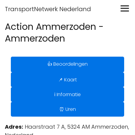
TransportNetwerk Nederland
Action Ammerzoden -
Ammerzoden
👍 Beoordelingen
📌 Kaart
ℹ️ Informatie
⏰ Uren
Adres:
Haarstraat 7 A, 5324 AM Ammerzoden,