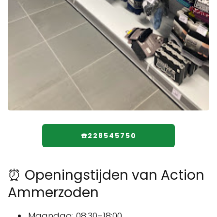
☎️228545750
⏰ Openingstijden van Action
Ammerzoden
Maandag: 08:30–18:00