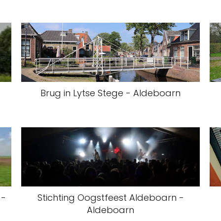
Brug in Lytse Stege - Aldeboarn
 -
Stichting Oogstfeest Aldeboarn -
Aldeboarn