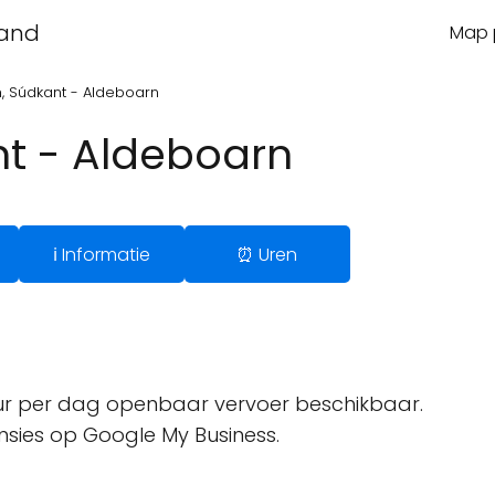
land
Map p
, Súdkant - Aldeboarn
t - Aldeboarn
ℹ️ Informatie
⏰ Uren
r per dag openbaar vervoer beschikbaar.
ensies op Google My Business.