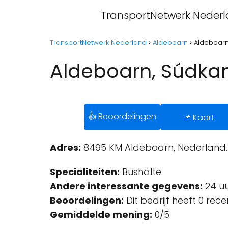
TransportNetwerk Neder
TransportNetwerk Nederland
Aldeboarn
Aldeboarn
Aldeboarn, Súdkan
👍 Beoordelingen
📌 Kaart
Adres:
8495 KM Aldeboarn, Nederland.
Specialiteiten:
Bushalte.
Andere interessante gegevens:
24 uu
Beoordelingen:
Dit bedrijf heeft 0 rec
Gemiddelde mening:
0/5.