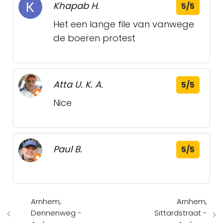
Khapab H.
5/5
Het een lange file van vanwege
de boeren protest
Atta U. K. A.
5/5
Nice
Paul B.
5/5
Arnhem,
Arnhem,
Dennenweg -
Sittardstraat -