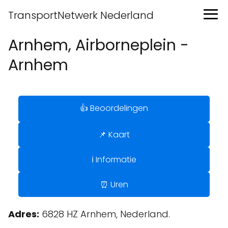
TransportNetwerk Nederland
Arnhem, Airborneplein -
Arnhem
👍 Beoordelingen
📌 Kaart
ℹ️ Informatie
⏰ Uren
Adres:
6828 HZ Arnhem, Nederland.