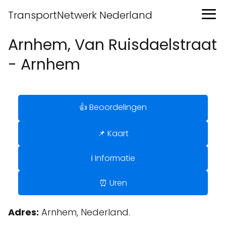
TransportNetwerk Nederland
Arnhem, Van Ruisdaelstraat
- Arnhem
👍 Beoordelingen
📌 Kaart
ℹ️ Informatie
⏰ Uren
Adres:
Arnhem, Nederland.