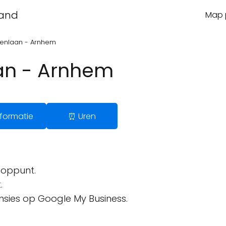
land
Map p
genlaan - Arnhem
an - Arnhem
Informatie
⏰ Uren
oppunt.
.
ensies op Google My Business.