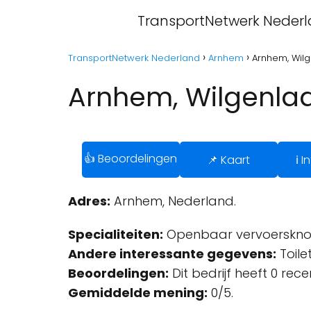
TransportNetwerk Neder
TransportNetwerk Nederland
Arnhem
Arnhem, Wil
Arnhem, Wilgenla
👍 Beoordelingen
📌 Kaart
ℹ️ 
Adres:
Arnhem, Nederland.
Specialiteiten:
Openbaar vervoerskno
Andere interessante gegevens:
Toilet
Beoordelingen:
Dit bedrijf heeft 0 rec
Gemiddelde mening:
0/5.