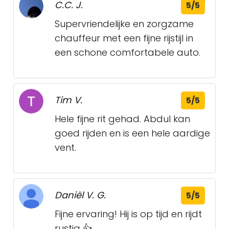
C.C. J.
5/5
Supervriendelijke en zorgzame
chauffeur met een fijne rijstijl in
een schone comfortabele auto.
Tim V.
5/5
Hele fijne rit gehad. Abdul kan
goed rijden en is een hele aardige
vent.
Daniël V. G.
5/5
Fijne ervaring! Hij is op tijd en rijdt
rustig 👍