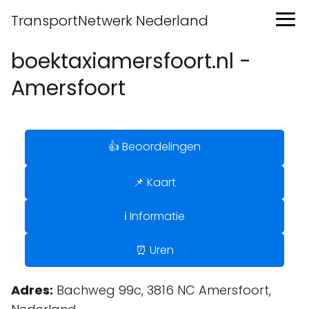
TransportNetwerk Nederland
boektaxiamersfoort.nl -
Amersfoort
👍 Beoordelingen
📌 Kaart
ℹ️ Informatie
⏰ Uren
Adres:
Bachweg 99c, 3816 NC Amersfoort,