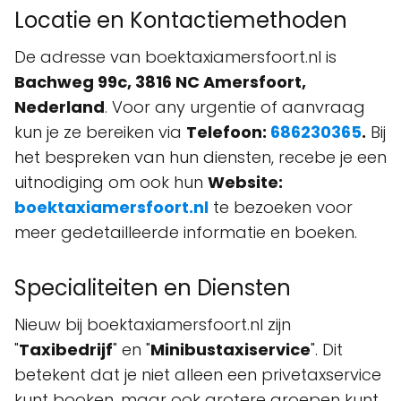
Locatie en Kontactiemethoden
De adresse van boektaxiamersfoort.nl is
Bachweg 99c, 3816 NC Amersfoort,
Nederland
. Voor any urgentie of aanvraag
kun je ze bereiken via
Telefoon:
686230365
.
Bij
het bespreken van hun diensten, recebe je een
uitnodiging om ook hun
Website:
boektaxiamersfoort.nl
te bezoeken voor
meer gedetailleerde informatie en boeken.
Specialiteiten en Diensten
Nieuw bij boektaxiamersfoort.nl zijn
"
Taxibedrijf
" en "
Minibustaxiservice
". Dit
betekent dat je niet alleen een privetaxservice
kunt booken, maar ook grotere groepen kunt