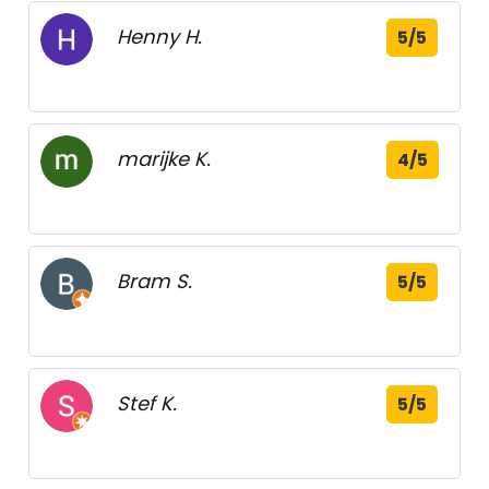
Henny H.
5/5
marijke K.
4/5
Bram S.
5/5
Stef K.
5/5