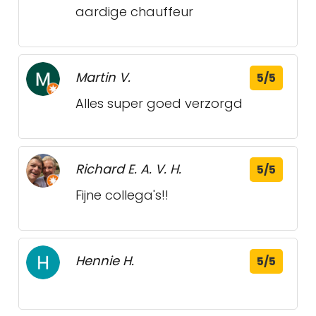
aardige chauffeur
Martin V.
5/5
Alles super goed verzorgd
Richard E. A. V. H.
5/5
Fijne collega's!!
Hennie H.
5/5