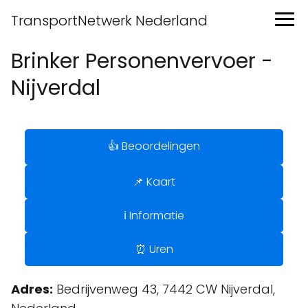
TransportNetwerk Nederland
Brinker Personenvervoer -
Nijverdal
👍 Beoordelingen
📌 Kaart
ℹ️ Informatie
⏰ Uren
Adres:
Bedrijvenweg 43, 7442 CW Nijverdal,