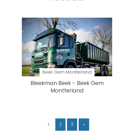
Beek Gem Montferland
Bleekman Beek - Beek Gem
Montferland
1
2
3
»