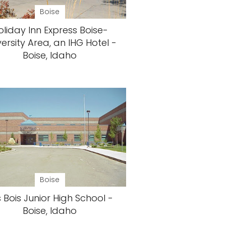
Boise
oliday Inn Express Boise-
versity Area, an IHG Hotel -
Boise, Idaho
Boise
 Bois Junior High School -
Boise, Idaho