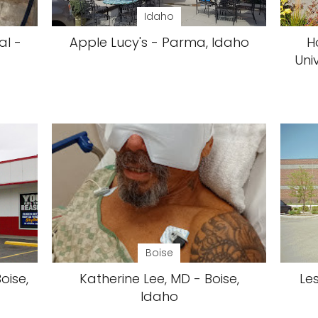
Idaho
al -
Apple Lucy's - Parma, Idaho
H
Uni
Boise
oise,
Katherine Lee, MD - Boise,
Les
Idaho