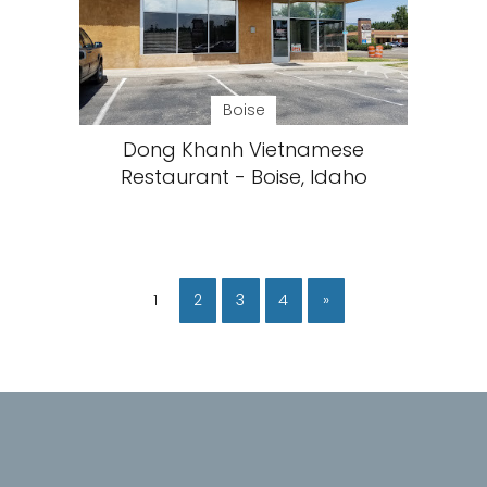
Boise
Dong Khanh Vietnamese
Restaurant - Boise, Idaho
1
2
3
4
»