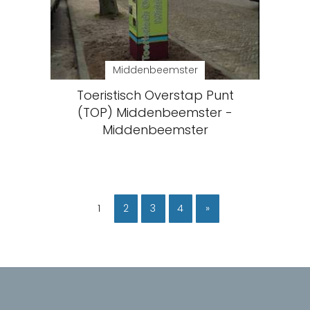
Middenbeemster
Toeristisch Overstap Punt
(TOP) Middenbeemster -
Middenbeemster
1
2
3
4
»