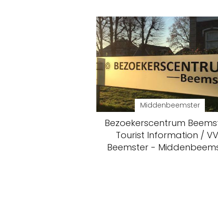
Middenbeemster
Bezoekerscentrum Beemst
Tourist Information / V
Beemster - Middenbeems