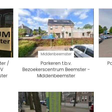
Middenbeemster
er /
Parkeren t.b.v.
Pa
VV
Bezoekerscentrum Beemster -
ter
Middenbeemster