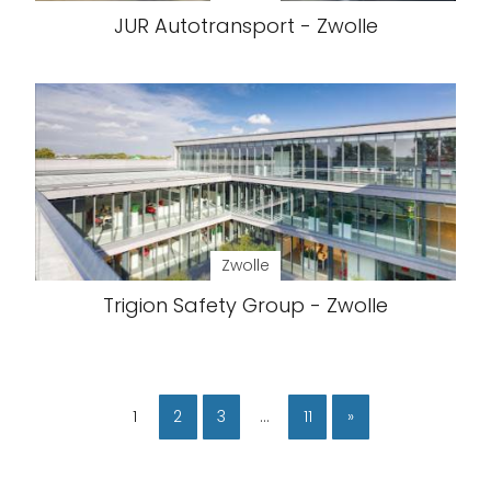
JUR Autotransport - Zwolle
Zwolle
Trigion Safety Group - Zwolle
1
2
3
…
11
»