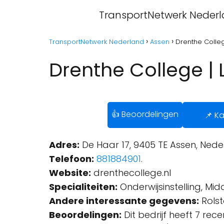
TransportNetwerk Neder
TransportNetwerk Nederland
Assen
Drenthe Colleg
Drenthe College | 
👍 Beoordelingen
📌 Ka
Adres:
De Haar 17, 9405 TE Assen, Nede
Telefoon:
881884901
.
Website:
drenthecollege.nl
Specialiteiten:
Onderwijsinstelling, Mid
Andere interessante gegevens:
Rolst
Beoordelingen:
Dit bedrijf heeft 7 rec