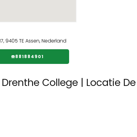
☎️881884901
Drenthe College | Locatie De