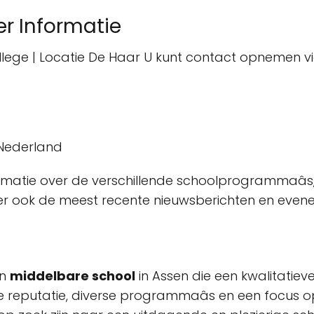
r Informatie
ollege | Locatie De Haar U kunt contact opnemen 
 Nederland
matie over de verschillende schoolprogrammaâs, 
hier ook de meest recente nieuwsberichten en eve
en
middelbare school
in Assen die een kwalitatieve
eputatie, diverse programmaâs en een focus op p