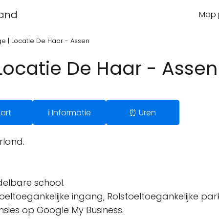
land
Map p
e | Locatie De Haar - Assen
Locatie De Haar - Assen
art
ℹ️ Informatie
⏰ Uren
rland.
delbare school.
oeltoegankelijke ingang, Rolstoeltoegankelijke park
ensies op Google My Business.