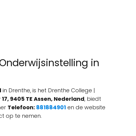
Onderwijsinstelling in
l
in Drenthe, is het Drenthe College |
 17, 9405 TE Assen, Nederland
, biedt
mer
Telefoon:
881884901
en de website
act op te nemen.