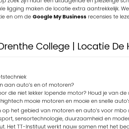
e op zoek zijn naar een uitdagende en plezierige sc
le ligging maken de locatie extra aantrekkelijk. 
tie en om de
Google My Business
recensies te lez
Drenthe College | Locatie De
etstechniek
elen aan auto’s en of motoren?
 voor die niet lekker lopende motor? Houd je van d
die hightech mooie motoren en mooie en snelle auto’
en op het gebied van motoren en auto’s voor mbo n
 sport, sensortechnologie, duurzaamheid en modern
uut. Het TT-Instituut werkt nauw samen met het be