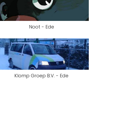
Noot - Ede
Klomp Groep B.V. - Ede