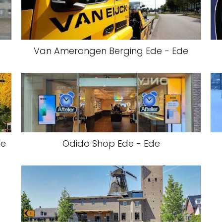
Van Amerongen Berging Ede - Ede
de
Odido Shop Ede - Ede