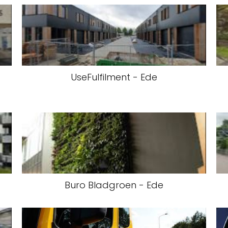
UseFulfilment - Ede
Buro Bladgroen - Ede