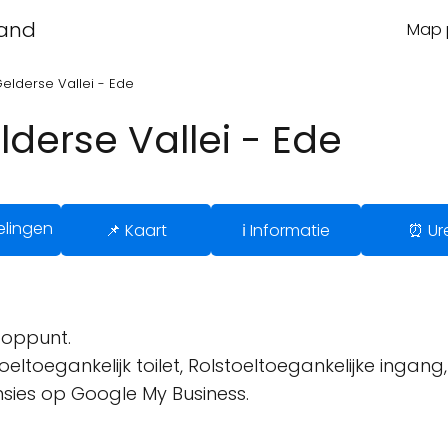
land
Map p
Gelderse Vallei - Ede
lderse Vallei - Ede
elingen
📌 Kaart
ℹ️ Informatie
⏰ Ur
oppunt.
oeltoegankelijk toilet, Rolstoeltoegankelijke ingang,
ensies op Google My Business.