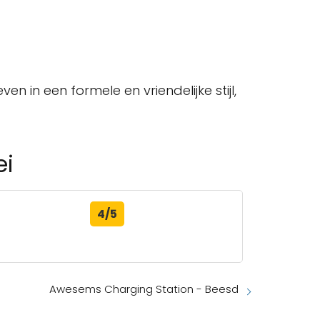
en in een formele en vriendelijke stijl,
ei
4/5
Awesems Charging Station - Beesd