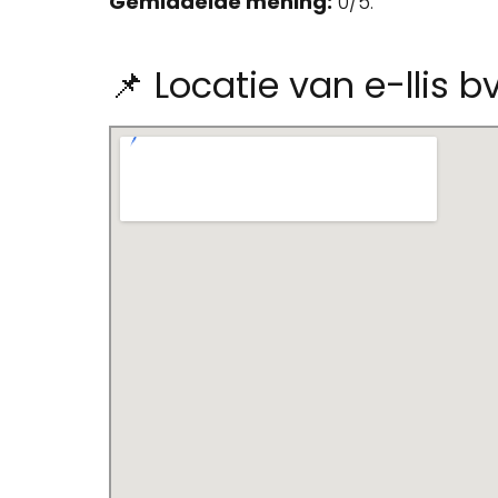
Gemiddelde mening:
0/5.
📌 Locatie van e-llis b