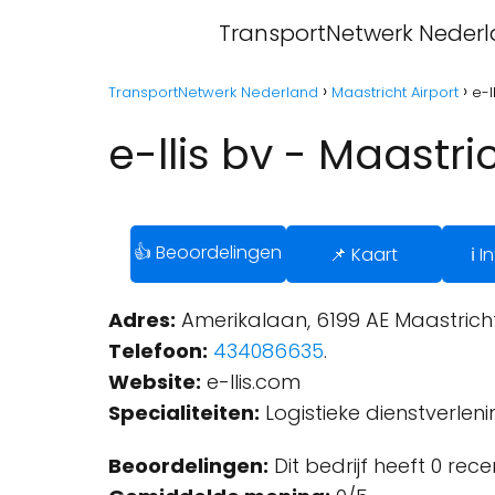
TransportNetwerk Neder
TransportNetwerk Nederland
Maastricht Airport
e-l
e-llis bv - Maastri
👍 Beoordelingen
📌 Kaart
ℹ️ 
Adres:
Amerikalaan, 6199 AE Maastricht
Telefoon:
434086635
.
Website:
e-llis.com
Specialiteiten:
Logistieke dienstverleni
Beoordelingen:
Dit bedrijf heeft 0 rec