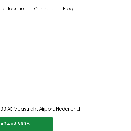
er locatie
Contact
Blog
️434086635