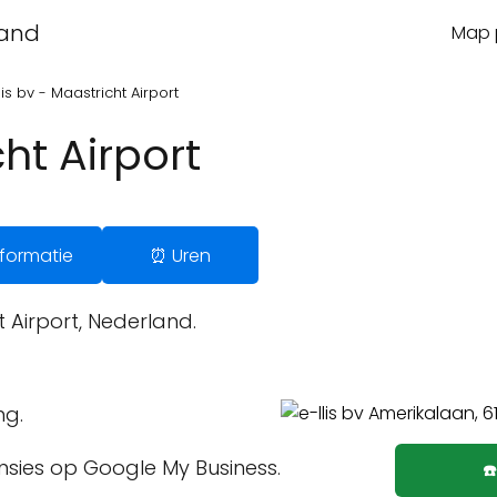
land
Map p
lis bv - Maastricht Airport
cht Airport
Informatie
⏰ Uren
 Airport, Nederland.
ng.
ensies op Google My Business.
☎