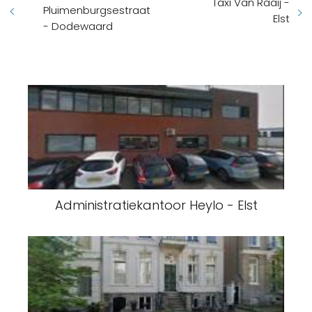
Taxi Van Raaij -
Pluimenburgsestraat
Elst
- Dodewaard
Administratiekantoor Heylo - Elst