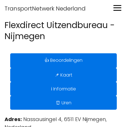
TransportNetwerk Nederland
Flexdirect Uitzendbureau -
Nijmegen
👍 Beoordelingen
📌 Kaart
ℹ️ Informatie
⏰ Uren
Adres:
Nassausingel 4, 6511 EV Nijmegen,