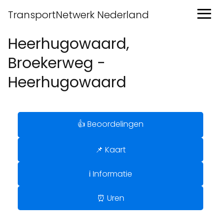
TransportNetwerk Nederland
Heerhugowaard,
Broekerweg -
Heerhugowaard
👍 Beoordelingen
📌 Kaart
ℹ️ Informatie
⏰ Uren