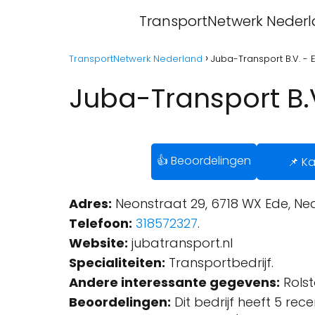
TransportNetwerk Neder
TransportNetwerk Nederland
Juba-Transport B.V. - 
Juba-Transport B.
👍 Beoordelingen
📌 Ka
Adres:
Neonstraat 29, 6718 WX Ede, Ne
Telefoon:
318572327
.
Website:
jubatransport.nl
Specialiteiten:
Transportbedrijf.
Andere interessante gegevens:
Rolst
Beoordelingen:
Dit bedrijf heeft 5 rec