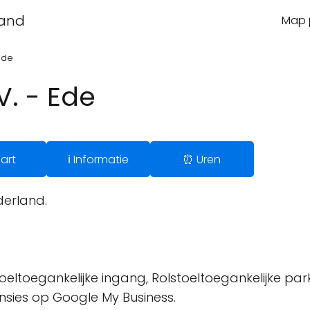
land
Map p
Ede
V. - Ede
art
ℹ️ Informatie
⏰ Uren
derland.
oeltoegankelijke ingang, Rolstoeltoegankelijke park
ensies op Google My Business.