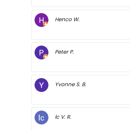
Henco W.
Peter P.
Yvonne S. B.
lc V. R.