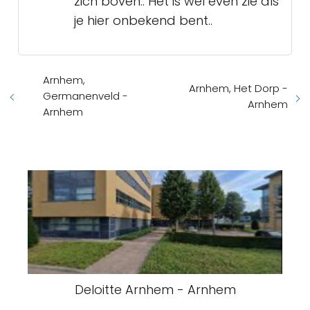
zich boven.. Het is wel even zie als
je hier onbekend bent..
Arnhem,
Arnhem, Het Dorp -
Germanenveld -
Arnhem
Arnhem
Deloitte Arnhem - Arnhem