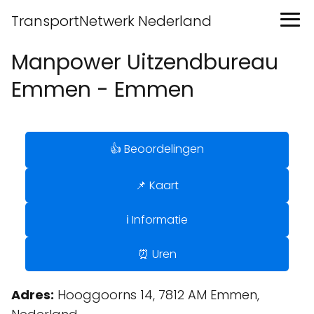
TransportNetwerk Nederland
Manpower Uitzendbureau
Emmen - Emmen
👍 Beoordelingen
📌 Kaart
ℹ️ Informatie
⏰ Uren
Adres:
Hooggoorns 14, 7812 AM Emmen,