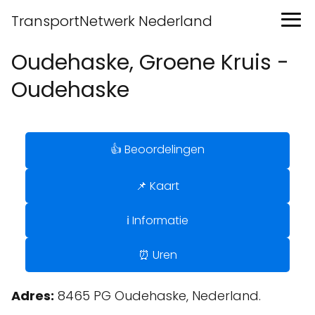
TransportNetwerk Nederland
Oudehaske, Groene Kruis -
Oudehaske
👍 Beoordelingen
📌 Kaart
ℹ️ Informatie
⏰ Uren
Adres:
8465 PG Oudehaske, Nederland.