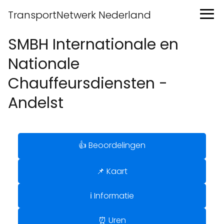
TransportNetwerk Nederland
SMBH Internationale en
Nationale
Chauffeursdiensten -
Andelst
👍 Beoordelingen
📌 Kaart
ℹ️ Informatie
⏰ Uren