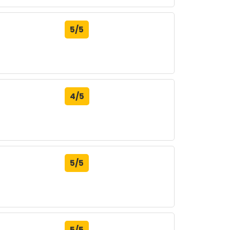
5/5
4/5
5/5
5/5