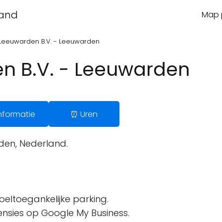
land
Map p
. Leeuwarden B.V. - Leeuwarden
en B.V. - Leeuwarden
 Informatie
⏰ Uren
en, Nederland.
oeltoegankelijke parking.
censies op Google My Business.