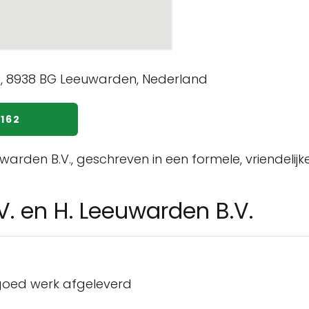
6162
eeuwarden B.V., geschreven in een formele, vriendeli
V. en H. Leeuwarden B.V.
 goed werk afgeleverd