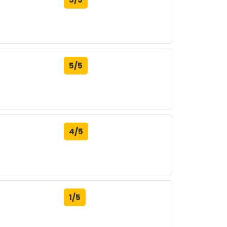
5/5
4/5
1/5