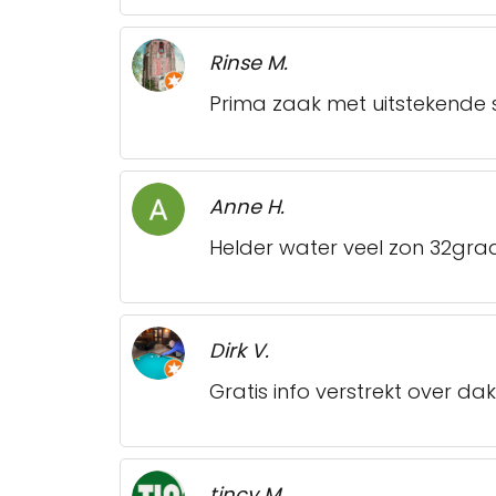
Rinse M.
Prima zaak met uitstekende s
Anne H.
Helder water veel zon 32grad
Dirk V.
Gratis info verstrekt over da
tincy M.