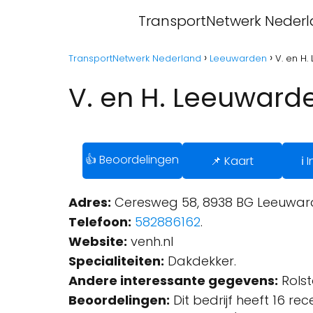
TransportNetwerk Neder
TransportNetwerk Nederland
Leeuwarden
V. en H
V. en H. Leeuward
👍 Beoordelingen
📌 Kaart
ℹ️
Adres:
Ceresweg 58, 8938 BG Leeuward
Telefoon:
582886162
.
Website:
venh.nl
Specialiteiten:
Dakdekker.
Andere interessante gegevens:
Rolst
Beoordelingen:
Dit bedrijf heeft 16 re