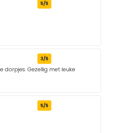
5/5
3/5
 dorpjes. Gezellig met leuke
5/5