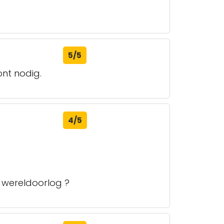
5/5
nt nodig.
4/5
wereldoorlog ?️