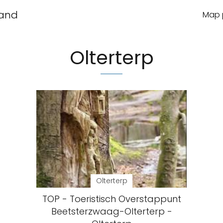
land
Map p
Olterterp
Olterterp
TOP - Toeristisch Overstappunt
Beetsterzwaag-Olterterp -