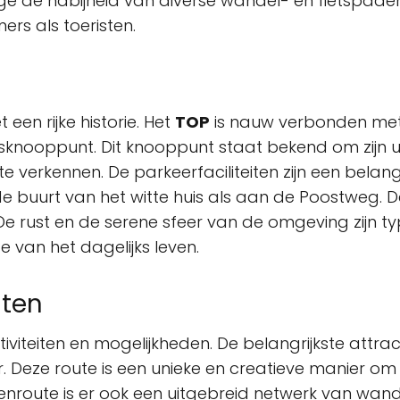
wege de nabijheid van diverse wandel- en fietspad
rs als toeristen.
een rijke historie. Het
TOP
is nauw verbonden me
jsknooppunt. Dit knooppunt staat bekend om zijn 
 verkennen. De parkeerfaciliteiten zijn een belang
e buurt van het witte huis als aan de Poostweg. D
 De rust en de serene sfeer van de omgeving zijn 
 van het dagelijks leven.
iten
viteiten en mogelijkheden. De belangrijkste attrac
. Deze route is een unieke en creatieve manier o
nroute is er ook een uitgebreid netwerk van wande