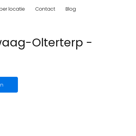
er locatie
Contact
Blog
waag-Olterterp -
en