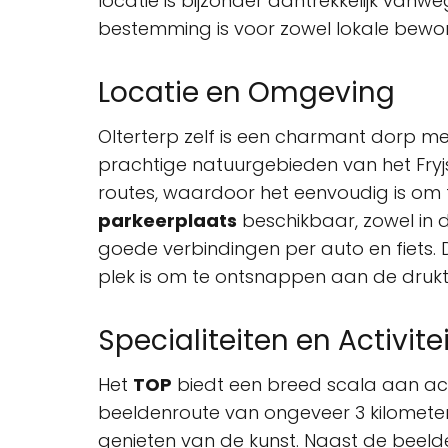
locatie is bijzonder aantrekkelijk van
bestemming is voor zowel lokale bewone
Locatie en Omgeving
Olterterp zelf is een charmant dorp met 
prachtige natuurgebieden van het Fry
routes, waardoor het eenvoudig is om te
parkeerplaats
beschikbaar, zowel in d
goede verbindingen per auto en fiets.
plek is om te ontsnappen aan de drukte
Specialiteiten en Activite
Het
TOP
biedt een breed scala aan acti
beeldenroute van ongeveer 3 kilometer
genieten van de kunst. Naast de beelde