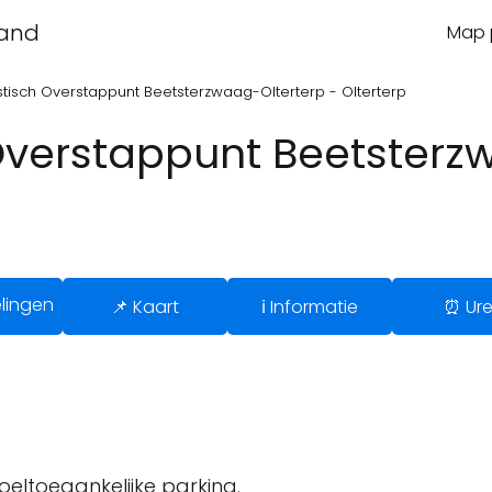
land
Map p
stisch Overstappunt Beetsterzwaag-Olterterp - Olterterp
 Overstappunt Beetsterz
lingen
📌 Kaart
ℹ️ Informatie
⏰ Ur
oeltoegankelijke parking.