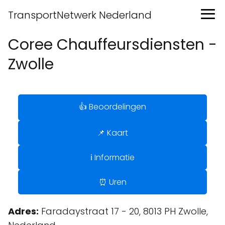
TransportNetwerk Nederland
Coree Chauffeursdiensten -
Zwolle
👍 Beoordelingen
📌 Kaart
ℹ️ Informatie
⏰ Uren
Adres:
Faradaystraat 17 - 20, 8013 PH Zwolle,