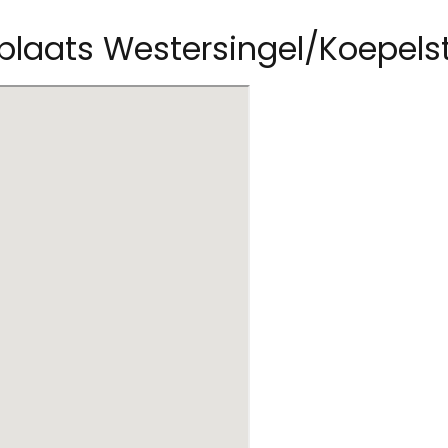
rplaats Westersingel/Koepels