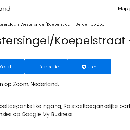
land
Map p
keerplaats Westersingel/Koepelstraat - Bergen op Zoom
tersingel/Koepelstraat
 Kaart
ℹ️ Informatie
⏰ Uren
en op Zoom, Nederland.
oeltoegankelijke ingang, Rolstoeltoegankelijke park
ensies op Google My Business.